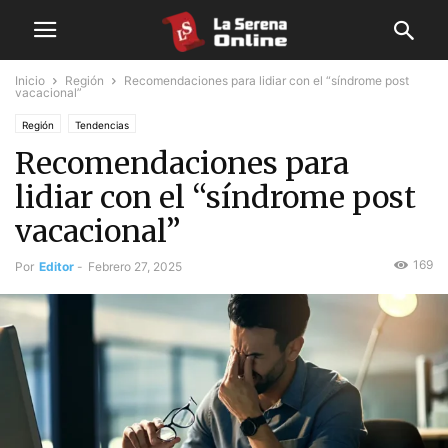
Inicio
Región
Recomendaciones para lidiar con el “síndrome post
vacacional”
Región
Tendencias
Recomendaciones para
lidiar con el “síndrome post
vacacional”
169
Por
Editor
-
Febrero 27, 2025