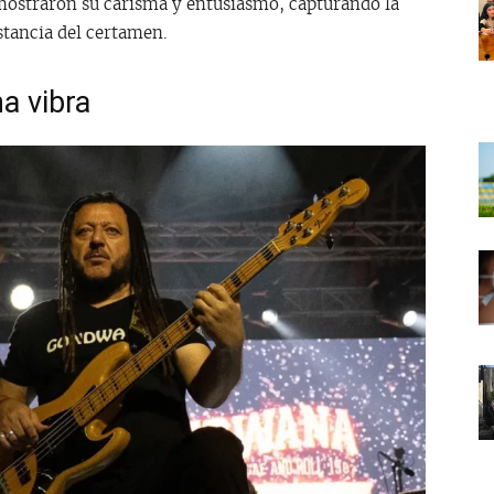
mostraron su carisma y entusiasmo, capturando la
nstancia del certamen.
a vibra