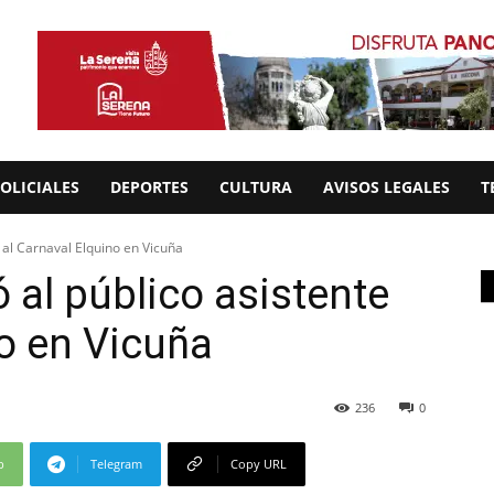
OLICIALES
DEPORTES
CULTURA
AVISOS LEGALES
T
 al Carnaval Elquino en Vicuña
al público asistente
no en Vicuña
236
0
p
Telegram
Copy URL