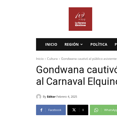
La
Serena
Online
INICIO
REGIÓN
POLÍTICA
P
Inicio
Cultura
Gondwana cautivó al público asistente
Gondwana cautivó 
al Carnaval Elqui
By
Editor
Febrero 4, 2025
Facebook
X
WhatsAp