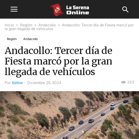
Inicio
Región
Andacollo
Andacollo: Tercer día de Fiesta marcó por
la gran llegada de vehículos
Región
Andacollo
Andacollo: Tercer día de
Fiesta marcó por la gran
llegada de vehículos
233
Por
Editor
-
Diciembre 26, 2024