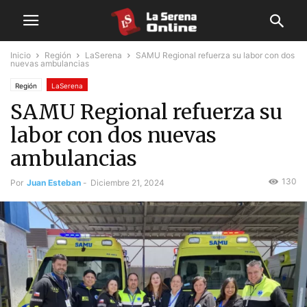
Inicio
Región
LaSerena
SAMU Regional refuerza su labor con dos
nuevas ambulancias
Región
LaSerena
SAMU Regional refuerza su
labor con dos nuevas
ambulancias
130
Por
Juan Esteban
-
Diciembre 21, 2024