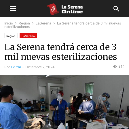
Inicio
Región
LaSerena
La Serena tendrá cerca de 3 mil nuevas
esterilizaciones
Región
LaSerena
La Serena tendrá cerca de 3
mil nuevas esterilizaciones
314
Por
Editor
-
Diciembre 7, 2024