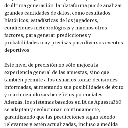
de última generación, la plataforma puede analizar
grandes cantidades de datos, como resultados
históricos, estadísticas de los jugadores,
condiciones meteorológicas y muchos otros
factores, para generar predicciones y
probabilidades muy precisas para diversos eventos
deportivos.
Este nivel de precisión no sólo mejora la
experiencia general de las apuestas, sino que
también permite a los usuarios tomar decisiones
informadas, aumentando sus posibilidades de éxito
y maximizando sus beneficios potenciales.
Además, los sistemas basados en IA de Apuesta360
se adaptan y evolucionan continuamente,
garantizando que las predicciones sigan siendo
relevantes y estén actualizadas, incluso a medida