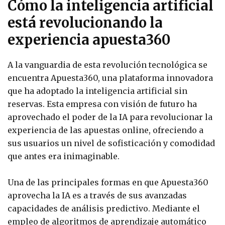
Cómo la inteligencia artificial
está revolucionando la
experiencia apuesta360
A la vanguardia de esta revolución tecnológica se
encuentra Apuesta360, una plataforma innovadora
que ha adoptado la inteligencia artificial sin
reservas. Esta empresa con visión de futuro ha
aprovechado el poder de la IA para revolucionar la
experiencia de las apuestas online, ofreciendo a
sus usuarios un nivel de sofisticación y comodidad
que antes era inimaginable.
Una de las principales formas en que Apuesta360
aprovecha la IA es a través de sus avanzadas
capacidades de análisis predictivo. Mediante el
empleo de algoritmos de aprendizaje automático