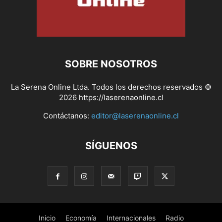
SOBRE NOSOTROS
La Serena Online Ltda. Todos los derechos reservados ©
2026 https://laserenaonline.cl
Contáctanos:
editor@laserenaonline.cl
SÍGUENOS
Inicio
Economía
Internacionales
Radio