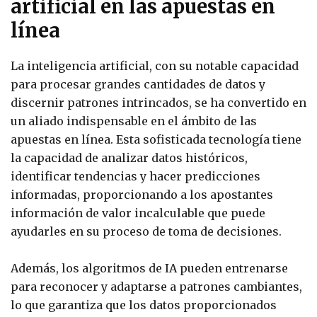
artificial en las apuestas en
línea
La inteligencia artificial, con su notable capacidad
para procesar grandes cantidades de datos y
discernir patrones intrincados, se ha convertido en
un aliado indispensable en el ámbito de las
apuestas en línea. Esta sofisticada tecnología tiene
la capacidad de analizar datos históricos,
identificar tendencias y hacer predicciones
informadas, proporcionando a los apostantes
información de valor incalculable que puede
ayudarles en su proceso de toma de decisiones.
Además, los algoritmos de IA pueden entrenarse
para reconocer y adaptarse a patrones cambiantes,
lo que garantiza que los datos proporcionados