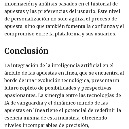
información y análisis basados en el historial de
apuestas y las preferencias del usuario. Este nivel
de personalización no solo agiliza el proceso de
apuesta, sino que también fomenta la confianza y el
compromiso entre la plataforma y sus usuarios.
Conclusión
La integración de la inteligencia artificial en el
ámbito de las apuestas en línea, que se encuentra al
borde de una revolución tecnológica, presenta un
futuro repleto de posibilidades y perspectivas
apasionantes. La sinergia entre las tecnologías de
IA de vanguardia y el dinámico mundo de las
apuestas en línea tiene el potencial de redefinir la
esencia misma de esta industria, ofreciendo
niveles incomparables de precisión,