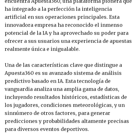
encuentra Apuesta360, una plataforma pionera que
ha integrado a la perfección la inteligencia
artificial en sus operaciones principales. Esta
innovadora empresa ha reconocido el inmenso
potencial de la IA y ha aprovechado su poder para
ofrecer a sus usuarios una experiencia de apuestas
realmente única e inigualable.
Una de las características clave que distingue a
Apuesta360 es su avanzado sistema de análisis
predictivo basado en IA. Esta tecnología de
vanguardia analiza una amplia gama de datos,
incluyendo resultados históricos, estadísticas de
los jugadores, condiciones meteorológicas, y un
sinnúmero de otros factores, para generar
predicciones y probabilidades altamente precisas
para diversos eventos deportivos.