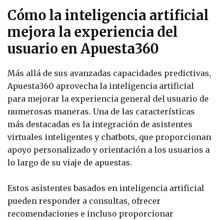
Cómo la inteligencia artificial
mejora la experiencia del
usuario en Apuesta360
Más allá de sus avanzadas capacidades predictivas,
Apuesta360 aprovecha la inteligencia artificial
para mejorar la experiencia general del usuario de
numerosas maneras. Una de las características
más destacadas es la integración de asistentes
virtuales inteligentes y chatbots, que proporcionan
apoyo personalizado y orientación a los usuarios a
lo largo de su viaje de apuestas.
Estos asistentes basados en inteligencia artificial
pueden responder a consultas, ofrecer
recomendaciones e incluso proporcionar