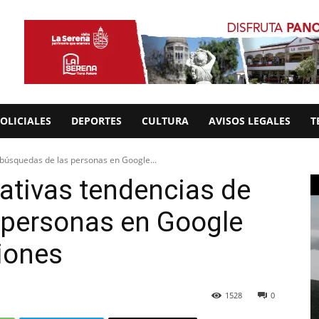
OLICIALES
DEPORTES
CULTURA
AVISOS LEGALES
T
 búsquedas de las personas en Google...
mativas tendencias de
 personas en Google
ciones
1528
0