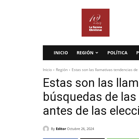
La
Serena
Online
INICIO
REGIÓN
POLÍTICA
P
Inicio
Región
Estas son las llamativas tendencias de
Estas son las lla
búsquedas de las
antes de las elec
By
Editor
Octubre 26, 2024