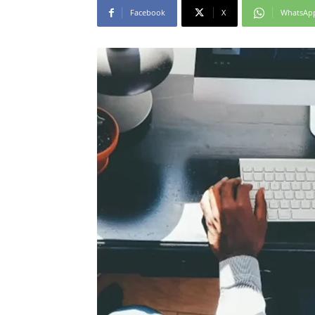
Facebook
X
WhatsAp