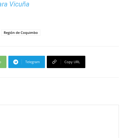
ara Vicuña
Región de Coquimbo
p
Telegram
Copy URL