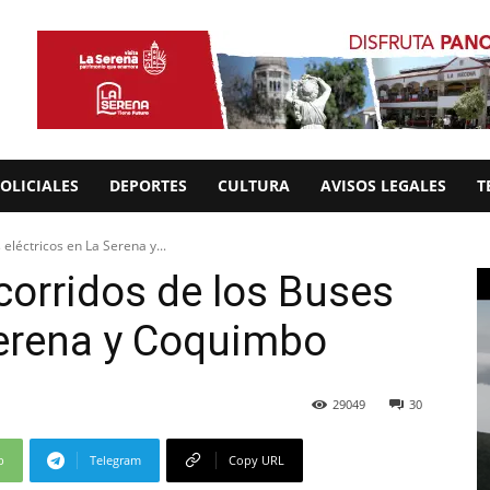
OLICIALES
DEPORTES
CULTURA
AVISOS LEGALES
T
 eléctricos en La Serena y...
corridos de los Buses
Serena y Coquimbo
29049
30
p
Telegram
Copy URL