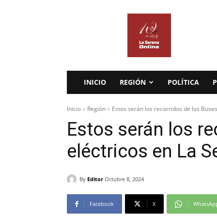
La
Serena
Online
INICIO
REGIÓN
POLÍTICA
P
Inicio
Región
Estos serán los recorridos de los Buses
Estos serán los re
eléctricos en La 
By
Editor
Octubre 8, 2024
Facebook
X
WhatsAp