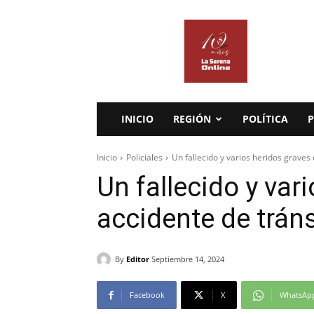
La
Serena
Online
INICIO
REGIÓN
POLÍTICA
P
Inicio
Policiales
Un fallecido y varios heridos graves
Un fallecido y var
accidente de trán
By
Editor
Septiembre 14, 2024
Facebook
X
WhatsAp