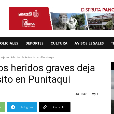
OLICIALES
DEPORTES
CULTURA
AVISOS LEGALES
T
 deja accidente de tránsito en Punitaqui
ios heridos graves deja
sito en Punitaqui
1842
1
p
Telegram
Copy URL