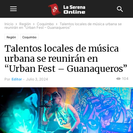
Inicio
Región
Coquimbo
Talentos locales de música urbana se
reunirán en “Urban Fest – Guanaqueros”
Región
Coquimbo
Talentos locales de música
urbana se reunirán en
“Urban Fest – Guanaqueros”
104
Por
Editor
-
Julio 3, 2024