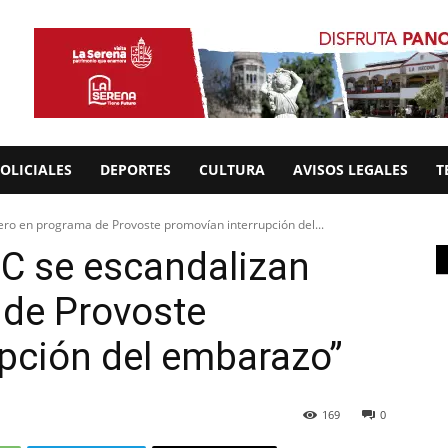
OLICIALES
DEPORTES
CULTURA
AVISOS LEGALES
T
ro en programa de Provoste promovían interrupción del...
C se escandalizan
 de Provoste
pción del embarazo”
169
0