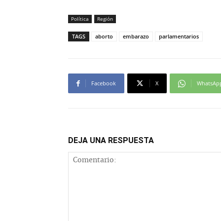
Política
Región
TAGS
aborto
embarazo
parlamentarios
Facebook
X
WhatsAp
DEJA UNA RESPUESTA