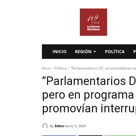
La
Serena
Online
INICIO
REGIÓN
POLÍTICA
P
Inicio
Política
“Parlamentarios DC se escandalizan pe
“Parlamentarios D
pero en programa
promovían interru
By
Editor
Junio 5, 2024