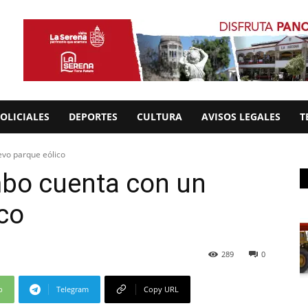
OLICIALES
DEPORTES
CULTURA
AVISOS LEGALES
T
vo parque eólico
bo cuenta con un
co
289
0
p
Telegram
Copy URL