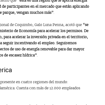
omentó que
“esta es una región que le aporta energía
ad de participantes en el mercado que están aplicando
ste parque, vengan muchos más”
.
egional de Coquimbo, Galo Luna Penna, acotó que
“se
inisterio de Economía para acelerar los permisos. De
para acelerar la inversión privada en el territorio,
ra seguir incentivando el empleo. Seguiremos
yectos de uso de energía renovable para dar mayor
os de escasez hídrica”
.
rica
 presente en cuatro regiones del mundo:
udamérica. Cuenta con más de 12.000 empleados