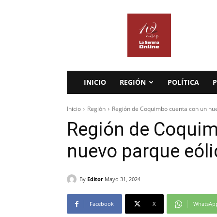
La
Serena
Online
INICIO
REGIÓN
POLÍTICA
P
Inicio
Región
Región de Coquimbo cuenta con un nue
Región de Coquim
nuevo parque eóli
By
Editor
Mayo 31, 2024
Facebook
X
WhatsAp