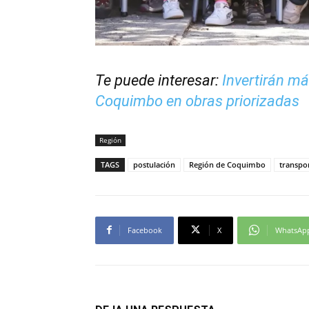
Te puede interesar:
Invertirán má
Coquimbo en obras priorizadas
Región
TAGS
postulación
Región de Coquimbo
transpor
Facebook
X
WhatsAp