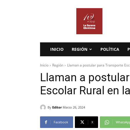
La
Serena
Online
INICIO
REGIÓN
POLÍTICA
P
Inicio
Región
Llaman a postular para Transporte Esc
Llaman a postular
Escolar Rural en 
By
Editor
Marzo 26, 2024
Facebook
X
WhatsAp