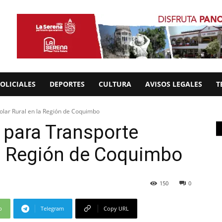
OLICIALES
DEPORTES
CULTURA
AVISOS LEGALES
T
olar Rural en la Región de Coquimbo
 para Transporte
la Región de Coquimbo
150
0
p
Telegram
Copy URL