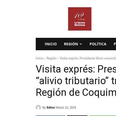
La
Serena
Online
INICIO
REGIÓN
POLÍTICA
P
Inicio
Región
Visita exprés: Presidente Boric anunció "
Visita exprés: Pre
“alivio tributario” 
Región de Coqui
By
Editor
Marzo 22, 2024