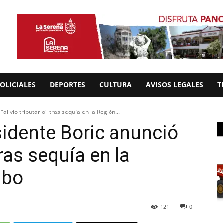
OLICIALES
DEPORTES
CULTURA
AVISOS LEGALES
T
alivio tributario" tras sequía en la Región...
sidente Boric anunció
tras sequía en la
mbo
121
0