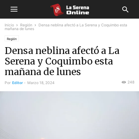
Inicio
Región
Densa neblina afectó a La Serena y Coquimbo esta
mañana de lunes
Región
Densa neblina afectó a La
Serena y Coquimbo esta
mañana de lunes
248
Por
Editor
-
Marzo 18, 2024