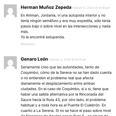
Herman Muñoz Zepeda
Febrero 2, 2024 At 8:08 pm
En Amman, Jordania, ví una autopista interior y no
tenía ningún semáforo y era muy expedita, sólo tenía
pasos bajo o sobre nivel en las intersecciones y nada
más.
Yo la encontré estupenda.
Respuesta
Genaro León
Febrero 3, 2024 At 8:24 am
Seriamente creo que las autoridades, tanto de
Coquimbo, cómo de la Serena no se han dado cuenta
o no entienden el problema real que afecta
diariamente el desplazamiento entre ambas
ciudades. En el caso de Coquimbo, si o si, tiene que
haber una salida alternativa por la Rinconada del
Sauce hacía la Ruta 43, por otro lado, el problema
habitual y a toda hora es el Puente El Culebrón. En
cuanto a La Serena. Si no se hace el paso sobre nivel
de Francisco de Aguirre con la Ruta 5.. no sirven de