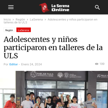
Inicio
Región
LaSerena
Adolescentes y niños participaron en
talleres de la ULS
Región
LaSerena
Adolescentes y niños
participaron en talleres de la
ULS
199
Por
Editor
-
Enero 24, 2024