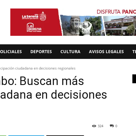
OLICIALES
DEPORTES
CULTURA
AVISOS LEGALES
T
cipación ciudadana en decisiones regionales
mbo: Buscan más
dadana en decisiones
324
0