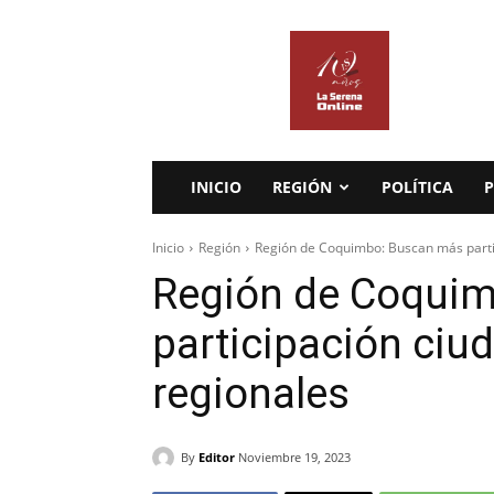
La
Serena
Online
INICIO
REGIÓN
POLÍTICA
P
Inicio
Región
Región de Coquimbo: Buscan más parti
Región de Coqui
participación ciu
regionales
By
Editor
Noviembre 19, 2023