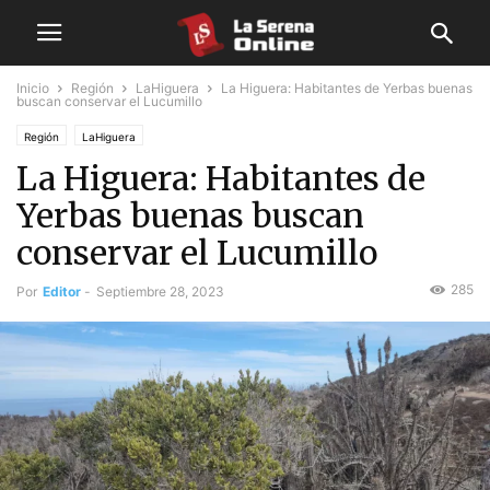
Inicio
Región
LaHiguera
La Higuera: Habitantes de Yerbas buenas
buscan conservar el Lucumillo
Región
LaHiguera
La Higuera: Habitantes de
Yerbas buenas buscan
conservar el Lucumillo
285
Por
Editor
-
Septiembre 28, 2023