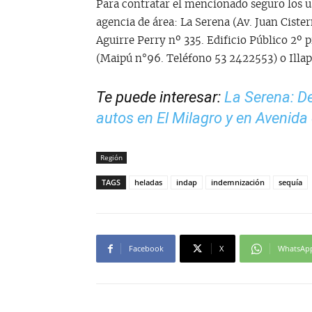
Para contratar el mencionado seguro los us
agencia de área: La Serena (Av. Juan Ciste
Aguirre Perry nº 335. Edificio Público 2º 
(Maipú n°96. Teléfono 53 2422553) o Illa
Te puede interesar:
La Serena: De
autos en El Milagro y en Avenida
Región
TAGS
heladas
indap
indemnización
sequía
Facebook
X
WhatsAp