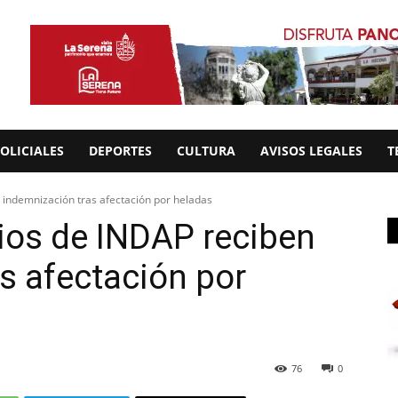
OLICIALES
DEPORTES
CULTURA
AVISOS LEGALES
T
indemnización tras afectación por heladas
ios de INDAP reciben
s afectación por
76
0