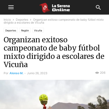
Inicio
Deportes
Organizan exitoso campeonato de baby fútbol mixto
dirigido a escolares de Vicuña
Deportes
Región
Vicuña
Organizan exitoso
campeonato de baby fútbol
mixto dirigido a escolares de
Vicuña
206
Por
Alonso M.
-
Junio 26, 2023