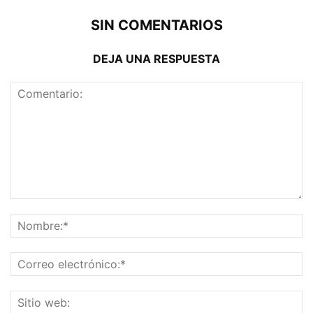
SIN COMENTARIOS
DEJA UNA RESPUESTA