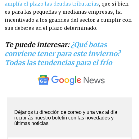
amplía el plazo las deudas tributarias
, que si bien
es para las pequeñas y medianas empresas, ha
incentivado a los grandes del sector a cumplir con
sus deberes en el plazo determinado.
Te puede interesar:
¿Qué botas
conviene tener para este invierno?
Todas las tendencias para el frío