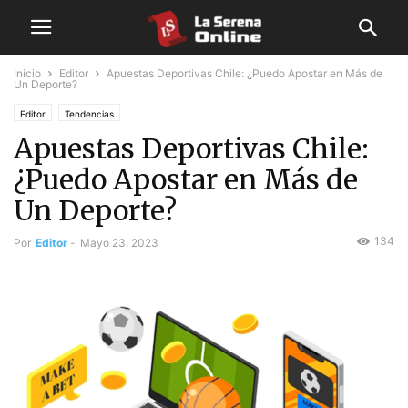
Inicio
Editor
Apuestas Deportivas Chile: ¿Puedo Apostar en Más de
Un Deporte?
Editor
Tendencias
Apuestas Deportivas Chile:
¿Puedo Apostar en Más de
Un Deporte?
134
Por
Editor
-
Mayo 23, 2023