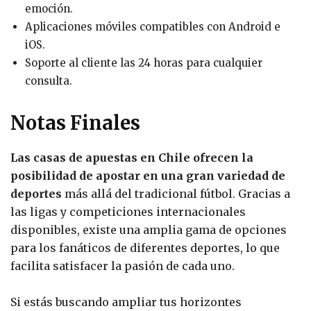
emoción.
Aplicaciones móviles compatibles con Android e
iOS.
Soporte al cliente las 24 horas para cualquier
consulta.
Notas Finales
Las casas de apuestas en Chile ofrecen la
posibilidad de apostar en una gran variedad de
deportes
más allá del tradicional fútbol. Gracias a
las ligas y competiciones internacionales
disponibles, existe una amplia gama de opciones
para los fanáticos de diferentes deportes, lo que
facilita satisfacer la pasión de cada uno.
Si estás buscando ampliar tus horizontes