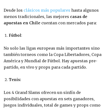
Desde los
clásicos más populares
hasta algunos
menos tradicionales, las mejores
casas de
apuestas en Chile
cuentan con mercados para:
Fútbol
:
No solo las ligas europeas más importantes sino
también torneos como la Copa Libertadores, Copa
América y Mundial de Fútbol. Hay apuestas pre-
partido, en vivo y props para cada partido.
Tenis:
Los 4 Grand Slams ofrecen un sinfín de
posibilidades con apuestas en sets ganadores,
juegos individuales, total de games y props como