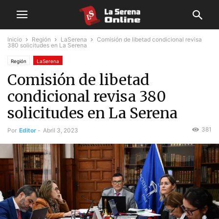
Inicio
Región
LaSerena
Comisión de libetad condicional revisa
380 solicitudes en La Serena
Región
LaSerena
Comisión de libetad
condicional revisa 380
solicitudes en La Serena
381
Por
Editor
-
Abril 3, 2023