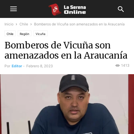
Inicio
Chile
Bomberos de Vicuña son amenazados en la Araucanía
Chile
Región
Vicuña
Bomberos de Vicuña son
amenazados en la Araucanía
1413
Por
Editor
-
Febrero 8, 2023