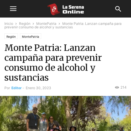
Inicio
Región
MontePatria
Monte Patria: Lanzan campaña para
prevenir consumo de alcohol y sustancias
Región
MontePatria
Monte Patria: Lanzan
campaña para prevenir
consumo de alcohol y
sustancias
214
Por
Editor
-
Enero 30, 2023