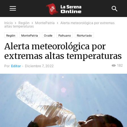
Inicio
Región
MontePatria
Alerta meteorológica por extremas
altas temperaturas
Región
MontePatria
Ovalle
Paihuano
RioHurtado
Alerta meteorológica por
extremas altas temperaturas
182
Por
Editor
-
Diciembre 7, 2022