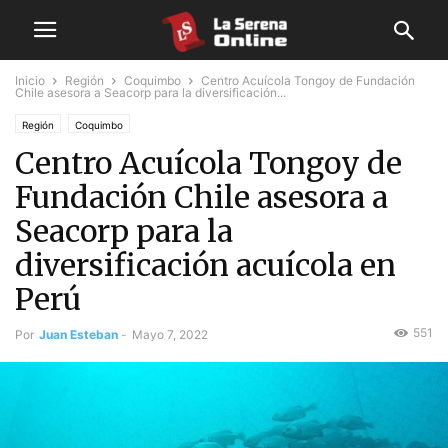
Inicio
Región
Coquimbo
Centro Acuícola Tongoy de Fundación
Chile asesora a Seacorp para la diversificación...
Región
Coquimbo
Centro Acuícola Tongoy de
Fundación Chile asesora a
Seacorp para la
diversificación acuícola en
Perú
551
Por
Juan Esteban
-
Mayo 7, 2022