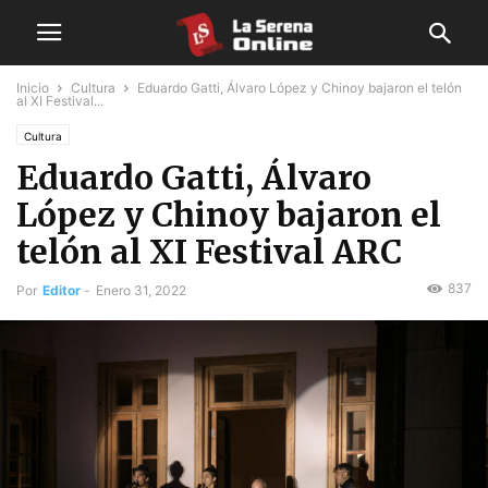
Inicio
Cultura
Eduardo Gatti, Álvaro López y Chinoy bajaron el telón
al XI Festival...
Cultura
Eduardo Gatti, Álvaro
López y Chinoy bajaron el
telón al XI Festival ARC
837
Por
Editor
-
Enero 31, 2022