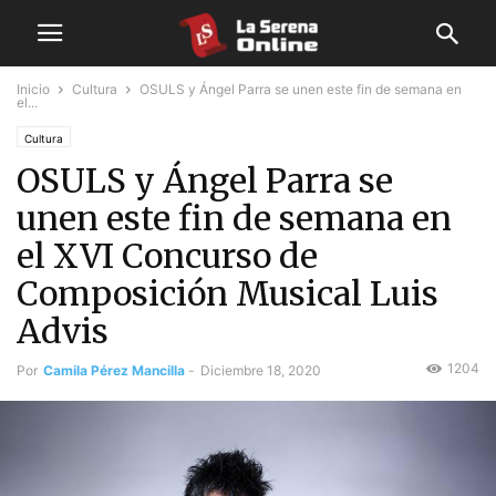
Inicio
Cultura
OSULS y Ángel Parra se unen este fin de semana en
el...
Cultura
OSULS y Ángel Parra se
unen este fin de semana en
el XVI Concurso de
Composición Musical Luis
Advis
1204
Por
Camila Pérez Mancilla
-
Diciembre 18, 2020