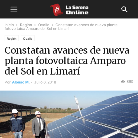
Inicio
Región
Ovalle
Constatan avances de nueva planta
fotovoltaica Amparo del Sol en Limarí
Región
Ovalle
Constatan avances de nueva
planta fotovoltaica Amparo
del Sol en Limarí
860
Por
Alonso M.
-
Julio 6, 2018