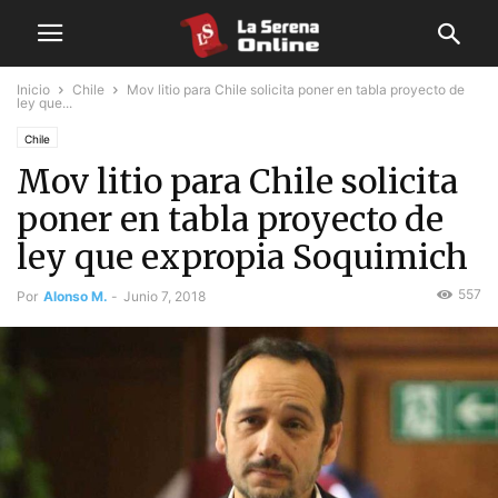
Inicio
Chile
Mov litio para Chile solicita poner en tabla proyecto de
ley que...
Chile
Mov litio para Chile solicita
poner en tabla proyecto de
ley que expropia Soquimich
557
Por
Alonso M.
-
Junio 7, 2018