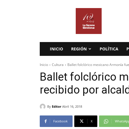
La
Serena
Online
INICIO
REGIÓN
POLÍTICA
P
Inicio
Cultura
Ballet folclórico mexicano Armonía fue
Ballet folclórico
recibido por alca
By
Editor
Abril 16, 2018
Facebook
X
WhatsAp