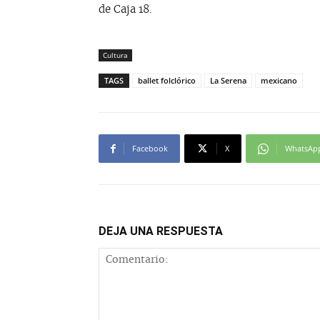
de Caja 18.
Cultura
TAGS
ballet folclórico
La Serena
mexicano
Facebook
X
WhatsAp
DEJA UNA RESPUESTA