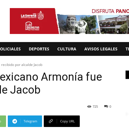
OLICIALES
DEPORTES
CULTURA
AVISOS LEGALES
T
 recibido por alcalde Jacob
 mexicano Armonía fue
lde Jacob
725
0
p
Telegram
Copy URL