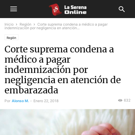
Inicio
Región
Corte suprema condena a médico a pagar
indemnización por negligencia en atención...
Región
Corte suprema condena a
médico a pagar
indemnización por
negligencia en atención de
embarazada
632
Por
Alonso M.
-
Enero 22, 2018