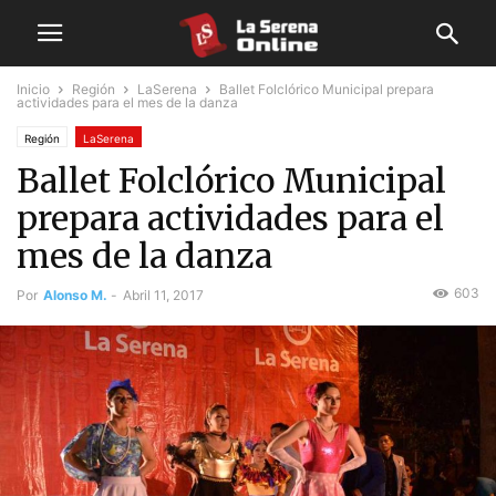
Inicio
Región
LaSerena
Ballet Folclórico Municipal prepara
actividades para el mes de la danza
Región
LaSerena
Ballet Folclórico Municipal
prepara actividades para el
mes de la danza
603
Por
Alonso M.
-
Abril 11, 2017