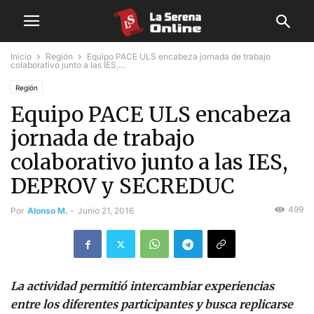
Inicio
Región
Equipo PACE ULS encabeza jornada de trabajo
colaborativo junto a las IES,...
Región
Equipo PACE ULS encabeza
jornada de trabajo
colaborativo junto a las IES,
DEPROV y SECREDUC
499
Por
Alonso M.
-
Junio 21, 2016
La actividad permitió intercambiar experiencias
entre los diferentes participantes y busca replicarse