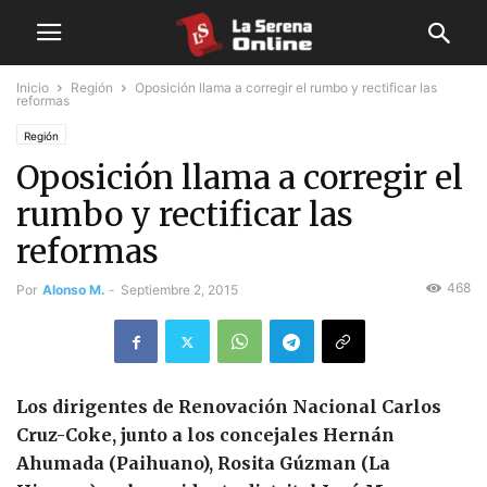
Inicio
Región
Oposición llama a corregir el rumbo y rectificar las
reformas
Región
Oposición llama a corregir el
rumbo y rectificar las
reformas
468
Por
Alonso M.
-
Septiembre 2, 2015
Los dirigentes de Renovación Nacional Carlos
Cruz-Coke, junto a los concejales Hernán
Ahumada (Paihuano), Rosita Gúzman (La