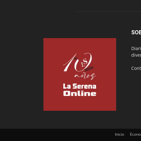
SO
Diar
dive
Cont
Inicio
Econo