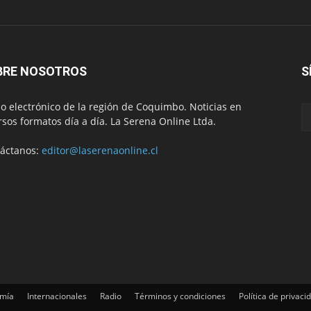
BRE NOSOTROS
S
io electrónico de la región de Coquimbo. Noticias en
rsos formatos día a día. La Serena Online Ltda.
áctanos:
editor@laserenaonline.cl
mía
Internacionales
Radio
Términos y condiciones
Política de privaci