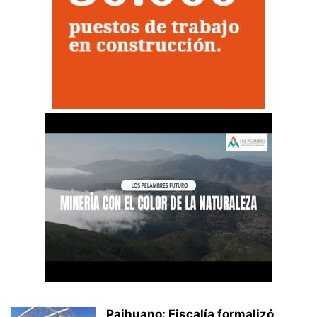
Paihuano: Fiscalía formalizó