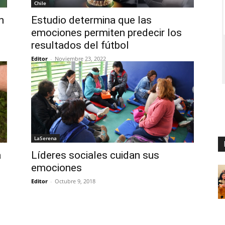
Chile
n
Estudio determina que las
emociones permiten predecir los
resultados del fútbol
Editor
-
Noviembre 23, 2022
LaSerena
a
Líderes sociales cuidan sus
emociones
Editor
-
Octubre 9, 2018