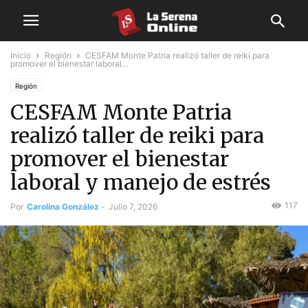
Inicio
Región
CESFAM Monte Patria realizó taller de reiki para
promover el bienestar laboral...
Región
CESFAM Monte Patria
realizó taller de reiki para
promover el bienestar
laboral y manejo de estrés
117
Por
Carolina González
-
Julio 7, 2026