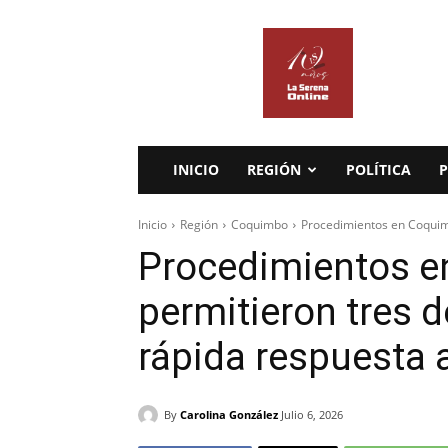
La
Serena
Online
INICIO
REGIÓN
POLÍTICA
P
Inicio
Región
Coquimbo
Procedimientos en Coquim
Procedimientos 
permitieron tres 
rápida respuesta
By
Carolina González
Julio 6, 2026