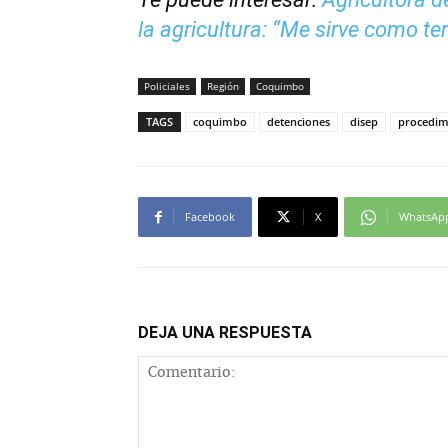
la agricultura: “Me sirve como te
Policiales
Región
Coquimbo
TAGS
coquimbo
detenciones
disep
procedim
Facebook
X
WhatsAp
DEJA UNA RESPUESTA