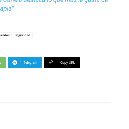
rapia”
ientos
seguridad
p
Telegram
Copy URL