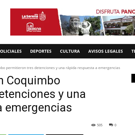
OLICIALES
DEPORTES
CULTURA
AVISOS LEGALES
T
bo permitieron tres detenciones y una rápida respuesta a emergencias
en Coquimbo
detenciones y una
 a emergencias
505
0