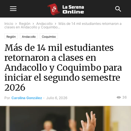
Inicio
Región
Andacollo
Más de 14 mil estudiantes retornaron a
clases en Andacollo y Coquimbo...
Región
Andacollo
Coquimbo
Más de 14 mil estudiantes
retornaron a clases en
Andacollo y Coquimbo para
iniciar el segundo semestre
2026
36
Por
Carolina González
-
Julio 6, 2026