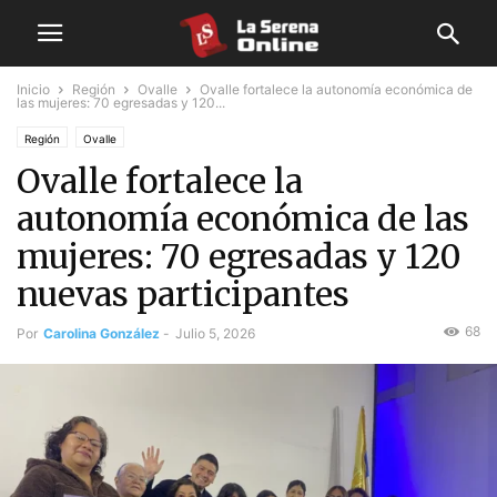
Inicio
Región
Ovalle
Ovalle fortalece la autonomía económica de
las mujeres: 70 egresadas y 120...
Región
Ovalle
Ovalle fortalece la
autonomía económica de las
mujeres: 70 egresadas y 120
nuevas participantes
68
Por
Carolina González
-
Julio 5, 2026