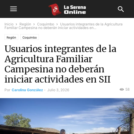
Inicio
Región
Coquimbo
Usuarios integrantes de la Agricultura
Familiar Campesina no deberán iniciar actividades en...
Región
Coquimbo
Usuarios integrantes de la
Agricultura Familiar
Campesina no deberán
iniciar actividades en SII
58
Por
Carolina González
-
Julio 3, 2026