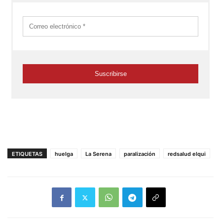
ETIQUETAS
huelga
La Serena
paralización
redsalud elqui