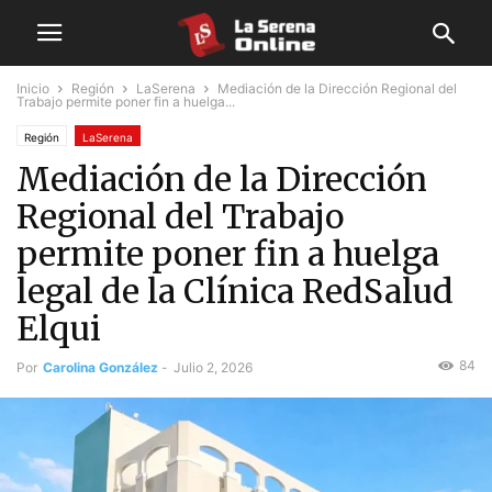
Inicio
Región
LaSerena
Mediación de la Dirección Regional del
Trabajo permite poner fin a huelga...
Región
LaSerena
Mediación de la Dirección
Regional del Trabajo
permite poner fin a huelga
legal de la Clínica RedSalud
Elqui
84
Por
Carolina González
-
Julio 2, 2026