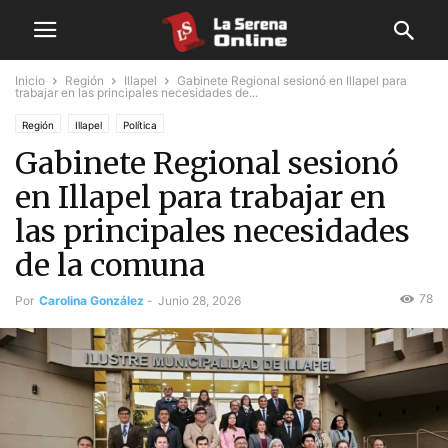
Inicio
Región
Illapel
Gabinete Regional sesionó en Illapel para
trabajar en las principales necesidades de...
Región
Illapel
Política
Gabinete Regional sesionó
en Illapel para trabajar en
las principales necesidades
de la comuna
78
Por
Carolina González
-
Junio 28, 2026