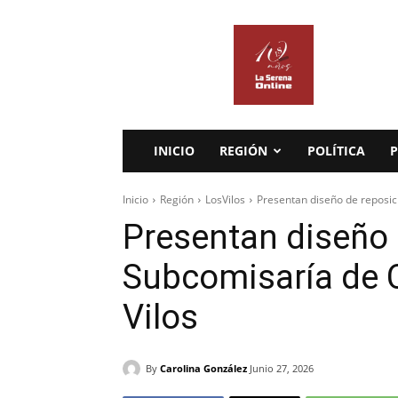
La
Serena
Online
INICIO
REGIÓN
POLÍTICA
P
Inicio
Región
LosVilos
Presentan diseño de reposic
Presentan diseño 
Subcomisaría de 
Vilos
By
Carolina González
Junio 27, 2026