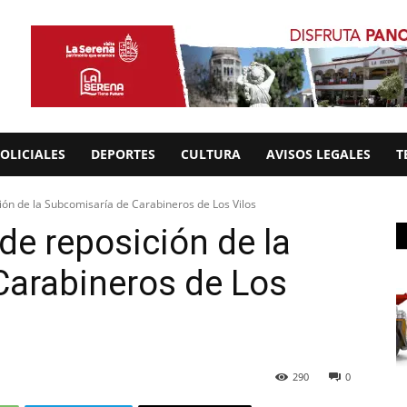
OLICIALES
DEPORTES
CULTURA
AVISOS LEGALES
T
ión de la Subcomisaría de Carabineros de Los Vilos
de reposición de la
Carabineros de Los
290
0