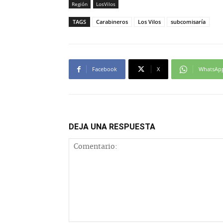
Región
LosVilos
TAGS
Carabineros
Los Vilos
subcomisaría
Facebook
X
WhatsAp
DEJA UNA RESPUESTA