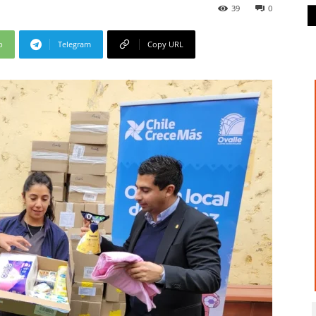
39
0
p
Telegram
Copy URL