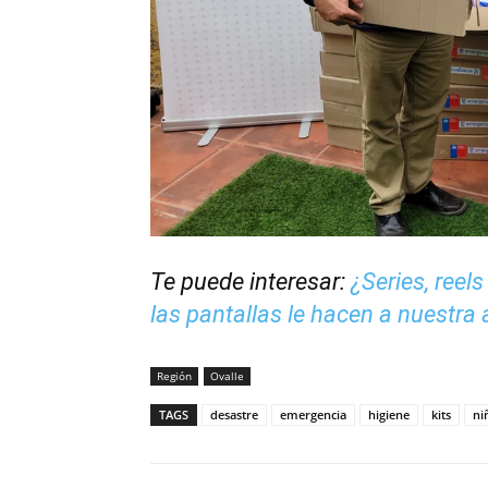
Te puede interesar:
¿Series, reel
las pantallas le hacen a nuestra
Región
Ovalle
TAGS
desastre
emergencia
higiene
kits
ni